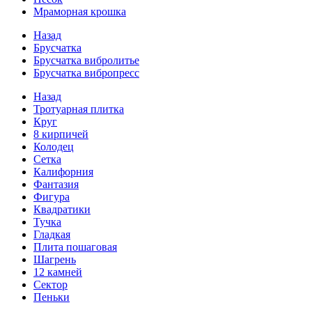
Мраморная крошка
Назад
Брусчатка
Брусчатка вибролитье
Брусчатка вибропресс
Назад
Тротуарная плитка
Круг
8 кирпичей
Колодец
Сетка
Калифорния
Фантазия
Фигура
Квадратики
Тучка
Гладкая
Плита пошаговая
Шагрень
12 камней
Сектор
Пеньки