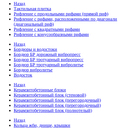
Назад
Тактильная плитка
Рифление с продольными рифами (прямой риф)
Рифление с рифами, расположенными по диагонали
(диагональный риф)
Рифление с квадратными рифами
Рифление с конусообразными рифами
Назад
Бордюры и водостоки
Бордюр БР дорожный вибропресс
Бордюр БР тротуарный вибропресс
Бордюр БР тротуарный вибролитье
Бордюр вибролитье
Водосток
Назад
Керамзитобетонные блоки
Керамзитобетонный блок (стеновой)
Керамзитобетонный блок (перегородочный)
Керамзитобетонный блок (перегородочный)
Керамзитобетонный блок (полнотелый)
Назад
Кольца жби, днище, крышки