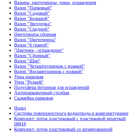
Вазоны, цветочницы, урны, ограждения
Вазон "Парковый"
Вазон "Садовый"
Вазон "Большой"
Вазон "Звездочка"
Вазон "Средний"
Цветочница сборная
Вазон "Цветочница"
Вазон "6 граней"
"Цветник - ограждение"
Вазон "Сборный"
Вазон "Шар"
Вазон "Четырёхгранник с ножкой"
Вазон "Восьмигранник с ножкой"
Урна парковая
Урна "Рельеф"
Полусфера бетонная для ограждений
Антипарковочный столбик
Скамейка парковая
Назад
Системы поверхностного водоотвода и комплектующие
Комплект: лоток пластиковый с пластиковой решеткой
08818
Комплект: лоток пластиковый со штампованной