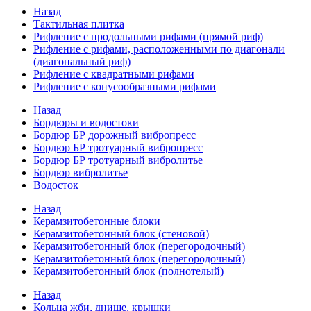
Назад
Тактильная плитка
Рифление с продольными рифами (прямой риф)
Рифление с рифами, расположенными по диагонали
(диагональный риф)
Рифление с квадратными рифами
Рифление с конусообразными рифами
Назад
Бордюры и водостоки
Бордюр БР дорожный вибропресс
Бордюр БР тротуарный вибропресс
Бордюр БР тротуарный вибролитье
Бордюр вибролитье
Водосток
Назад
Керамзитобетонные блоки
Керамзитобетонный блок (стеновой)
Керамзитобетонный блок (перегородочный)
Керамзитобетонный блок (перегородочный)
Керамзитобетонный блок (полнотелый)
Назад
Кольца жби, днище, крышки