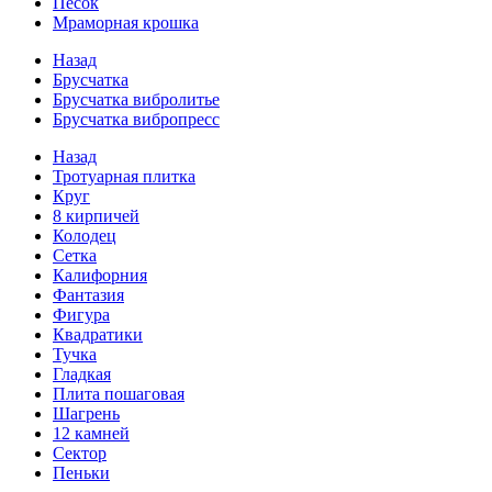
Песок
Мраморная крошка
Назад
Брусчатка
Брусчатка вибролитье
Брусчатка вибропресс
Назад
Тротуарная плитка
Круг
8 кирпичей
Колодец
Сетка
Калифорния
Фантазия
Фигура
Квадратики
Тучка
Гладкая
Плита пошаговая
Шагрень
12 камней
Сектор
Пеньки