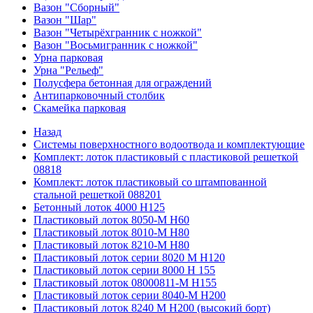
Вазон "Сборный"
Вазон "Шар"
Вазон "Четырёхгранник с ножкой"
Вазон "Восьмигранник с ножкой"
Урна парковая
Урна "Рельеф"
Полусфера бетонная для ограждений
Антипарковочный столбик
Скамейка парковая
Назад
Системы поверхностного водоотвода и комплектующие
Комплект: лоток пластиковый с пластиковой решеткой
08818
Комплект: лоток пластиковый со штампованной
стальной решеткой 088201
Бетонный лоток 4000 Н125
Пластиковый лоток 8050-М H60
Пластиковый лоток 8010-М H80
Пластиковый лоток 8210-М H80
Пластиковый лоток серии 8020 М H120
Пластиковый лоток серии 8000 Н 155
Пластиковый лоток 08000811-М H155
Пластиковый лоток серии 8040-М H200
Пластиковый лоток 8240 M H200 (высокий борт)