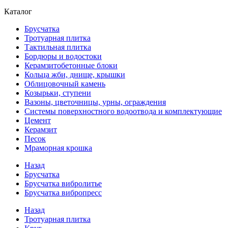
Каталог
Брусчатка
Тротуарная плитка
Тактильная плитка
Бордюры и водостоки
Керамзитобетонные блоки
Кольца жби, днище, крышки
Облицовочный камень
Козырьки, ступени
Вазоны, цветочницы, урны, ограждения
Системы поверхностного водоотвода и комплектующие
Цемент
Керамзит
Песок
Мраморная крошка
Назад
Брусчатка
Брусчатка вибролитье
Брусчатка вибропресс
Назад
Тротуарная плитка