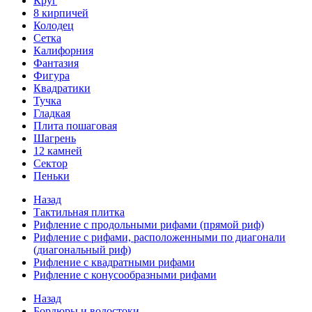
Круг
8 кирпичей
Колодец
Сетка
Калифорния
Фантазия
Фигура
Квадратики
Тучка
Гладкая
Плита пошаговая
Шагрень
12 камней
Сектор
Пеньки
Назад
Тактильная плитка
Рифление с продольными рифами (прямой риф)
Рифление с рифами, расположенными по диагонали
(диагональный риф)
Рифление с квадратными рифами
Рифление с конусообразными рифами
Назад
Бордюры и водостоки