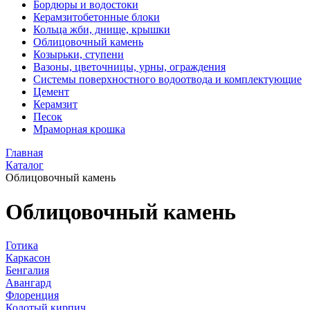
Бордюры и водостоки
Керамзитобетонные блоки
Кольца жби, днище, крышки
Облицовочный камень
Козырьки, ступени
Вазоны, цветочницы, урны, ограждения
Системы поверхностного водоотвода и комплектующие
Цемент
Керамзит
Песок
Мраморная крошка
Главная
Каталог
Облицовочный камень
Облицовочный камень
Готика
Каркасон
Бенгалия
Авангард
Флоренция
Колотый кирпич