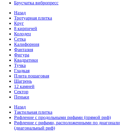
Брусчатка вибропресс
Назад
Тротуарная плитка
Круг
8 кирпичей
Колодец
Сетка
Калифорния
Фантазия
Фигура
Квадратики
Тучка
Гладкая
Плита пошаговая
Шагрень
12 камней
Сектор
Пеньки
Назад
Тактильная плитка
Рифление с продольными рифами (прямой риф)
Рифление с рифами, расположенными по диагонали
(диагональный риф)