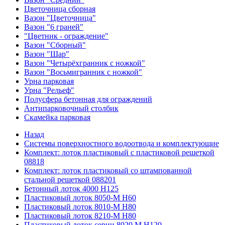
Цветочница сборная
Вазон "Цветочница"
Вазон "6 граней"
"Цветник - ограждение"
Вазон "Сборный"
Вазон "Шар"
Вазон "Четырёхгранник с ножкой"
Вазон "Восьмигранник с ножкой"
Урна парковая
Урна "Рельеф"
Полусфера бетонная для ограждений
Антипарковочный столбик
Скамейка парковая
Назад
Системы поверхностного водоотвода и комплектующие
Комплект: лоток пластиковый с пластиковой решеткой
08818
Комплект: лоток пластиковый со штампованной
стальной решеткой 088201
Бетонный лоток 4000 Н125
Пластиковый лоток 8050-М H60
Пластиковый лоток 8010-М H80
Пластиковый лоток 8210-М H80
Пластиковый лоток серии 8020 М H120