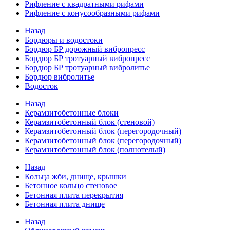
Рифление с квадратными рифами
Рифление с конусообразными рифами
Назад
Бордюры и водостоки
Бордюр БР дорожный вибропресс
Бордюр БР тротуарный вибропресс
Бордюр БР тротуарный вибролитье
Бордюр вибролитье
Водосток
Назад
Керамзитобетонные блоки
Керамзитобетонный блок (стеновой)
Керамзитобетонный блок (перегородочный)
Керамзитобетонный блок (перегородочный)
Керамзитобетонный блок (полнотелый)
Назад
Кольца жби, днище, крышки
Бетонное кольцо стеновое
Бетонная плита перекрытия
Бетонная плита днище
Назад