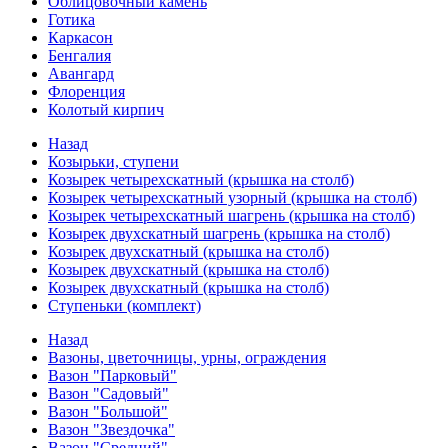
Облицовочный камень
Готика
Каркасон
Бенгалия
Авангард
Флоренция
Колотый кирпич
Назад
Козырьки, ступени
Козырек четырехскатный (крышка на столб)
Козырек четырехскатный узорный (крышка на столб)
Козырек четырехскатный шагрень (крышка на столб)
Козырек двухскатный шагрень (крышка на столб)
Козырек двухскатный (крышка на столб)
Козырек двухскатный (крышка на столб)
Козырек двухскатный (крышка на столб)
Ступеньки (комплект)
Назад
Вазоны, цветочницы, урны, ограждения
Вазон "Парковый"
Вазон "Садовый"
Вазон "Большой"
Вазон "Звездочка"
Вазон "Средний"