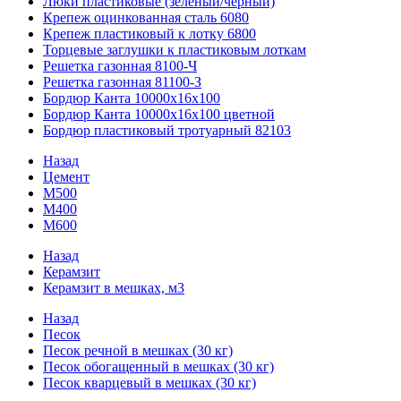
Люки пластиковые (зеленый/черный)
Крепеж оцинкованная сталь 6080
Крепеж пластиковый к лотку 6800
Торцевые заглушки к пластиковым лоткам
Решетка газонная 8100-Ч
Решетка газонная 81100-З
Бордюр Канта 10000x16x100
Бордюр Канта 10000x16x100 цветной
Бордюр пластиковый тротуарный 82103
Назад
Цемент
М500
М400
М600
Назад
Керамзит
Керамзит в мешках, м3
Назад
Песок
Песок речной в мешках (30 кг)
Песок обогащенный в мешках (30 кг)
Песок кварцевый в мешках (30 кг)