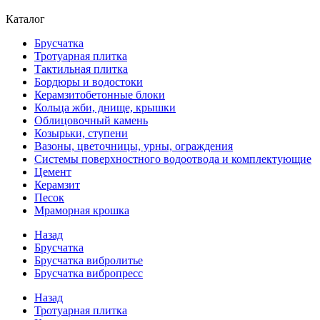
Каталог
Брусчатка
Тротуарная плитка
Тактильная плитка
Бордюры и водостоки
Керамзитобетонные блоки
Кольца жби, днище, крышки
Облицовочный камень
Козырьки, ступени
Вазоны, цветочницы, урны, ограждения
Системы поверхностного водоотвода и комплектующие
Цемент
Керамзит
Песок
Мраморная крошка
Назад
Брусчатка
Брусчатка вибролитье
Брусчатка вибропресс
Назад
Тротуарная плитка