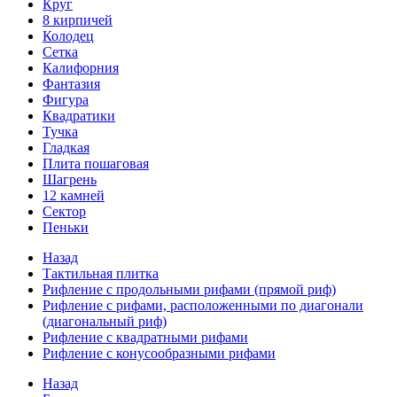
Круг
8 кирпичей
Колодец
Сетка
Калифорния
Фантазия
Фигура
Квадратики
Тучка
Гладкая
Плита пошаговая
Шагрень
12 камней
Сектор
Пеньки
Назад
Тактильная плитка
Рифление с продольными рифами (прямой риф)
Рифление с рифами, расположенными по диагонали
(диагональный риф)
Рифление с квадратными рифами
Рифление с конусообразными рифами
Назад