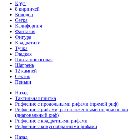
Круг
8 кирпичей
Колодец
Сетка
Калифорния
Фантазия
Фигура
Квадратики
Тучка
Гладкая
Плита пошаговая
Шагрень
12 камней
Сектор
Пеньки
Назад
Тактильная плитка
Рифление с продольными рифами (прямой риф)
Рифление с рифами, расположенными по диагонали
(диагональный риф)
Рифление с квадратными рифами
Рифление с конусообразными рифами
Назад