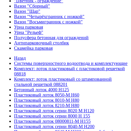
"Цветник - ограждение"
Вазон "Сборный"
Вазон "Шар"
Вазон "Четырёхгранник с ножкой"
Вазон "Восьмигранник с ножкой"
Урна парковая
Урна "Рельеф"
Полусфера бетонная для ограждений
Антипарковочный столбик
Скамейка парковая
Назад
Системы поверхностного водоотвода и комплектующие
Комплект: лоток пластиковый с пластиковой решеткой
08818
Комплект: лоток пластиковый со штампованной
стальной решеткой 088201
Бетонный лоток 4000 Н125
Пластиковый лоток 8050-М H60
Пластиковый лоток 8010-М H80
Пластиковый лоток 8210-М H80
Пластиковый лоток серии 8020 М H120
Пластиковый лоток серии 8000 Н 155
Пластиковый лоток 08000811-М H155
Пластиковый лоток серии 8040-М H200