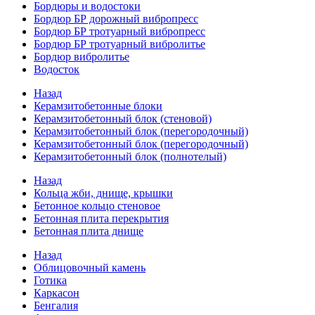
Бордюры и водостоки
Бордюр БР дорожный вибропресс
Бордюр БР тротуарный вибропресс
Бордюр БР тротуарный вибролитье
Бордюр вибролитье
Водосток
Назад
Керамзитобетонные блоки
Керамзитобетонный блок (стеновой)
Керамзитобетонный блок (перегородочный)
Керамзитобетонный блок (перегородочный)
Керамзитобетонный блок (полнотелый)
Назад
Кольца жби, днище, крышки
Бетонное кольцо стеновое
Бетонная плита перекрытия
Бетонная плита днище
Назад
Облицовочный камень
Готика
Каркасон
Бенгалия