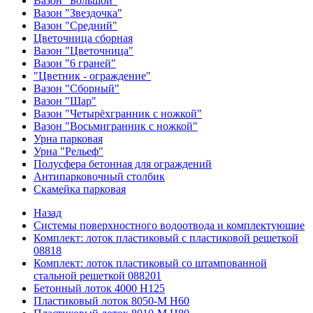
Вазон "Большой"
Вазон "Звездочка"
Вазон "Средний"
Цветочница сборная
Вазон "Цветочница"
Вазон "6 граней"
"Цветник - ограждение"
Вазон "Сборный"
Вазон "Шар"
Вазон "Четырёхгранник с ножкой"
Вазон "Восьмигранник с ножкой"
Урна парковая
Урна "Рельеф"
Полусфера бетонная для ограждений
Антипарковочный столбик
Скамейка парковая
Назад
Системы поверхностного водоотвода и комплектующие
Комплект: лоток пластиковый с пластиковой решеткой
08818
Комплект: лоток пластиковый со штампованной
стальной решеткой 088201
Бетонный лоток 4000 Н125
Пластиковый лоток 8050-М H60