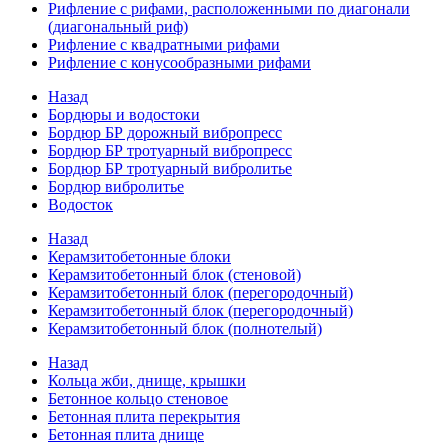
Рифление с рифами, расположенными по диагонали
(диагональный риф)
Рифление с квадратными рифами
Рифление с конусообразными рифами
Назад
Бордюры и водостоки
Бордюр БР дорожный вибропресс
Бордюр БР тротуарный вибропресс
Бордюр БР тротуарный вибролитье
Бордюр вибролитье
Водосток
Назад
Керамзитобетонные блоки
Керамзитобетонный блок (стеновой)
Керамзитобетонный блок (перегородочный)
Керамзитобетонный блок (перегородочный)
Керамзитобетонный блок (полнотелый)
Назад
Кольца жби, днище, крышки
Бетонное кольцо стеновое
Бетонная плита перекрытия
Бетонная плита днище