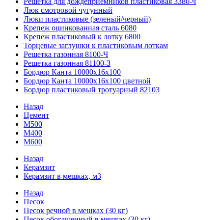
Решетка для дождеприемников пластиковая 3380-ч
Люк смотровой чугунный
Люки пластиковые (зеленый/черный)
Крепеж оцинкованная сталь 6080
Крепеж пластиковый к лотку 6800
Торцевые заглушки к пластиковым лоткам
Решетка газонная 8100-Ч
Решетка газонная 81100-З
Бордюр Канта 10000x16x100
Бордюр Канта 10000x16x100 цветной
Бордюр пластиковый тротуарный 82103
Назад
Цемент
М500
М400
М600
Назад
Керамзит
Керамзит в мешках, м3
Назад
Песок
Песок речной в мешках (30 кг)
Песок обогащенный в мешках (30 кг)