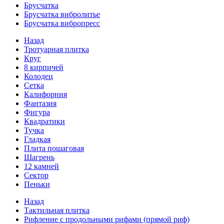
Брусчатка
Брусчатка вибролитье
Брусчатка вибропресс
Назад
Тротуарная плитка
Круг
8 кирпичей
Колодец
Сетка
Калифорния
Фантазия
Фигура
Квадратики
Тучка
Гладкая
Плита пошаговая
Шагрень
12 камней
Сектор
Пеньки
Назад
Тактильная плитка
Рифление с продольными рифами (прямой риф)