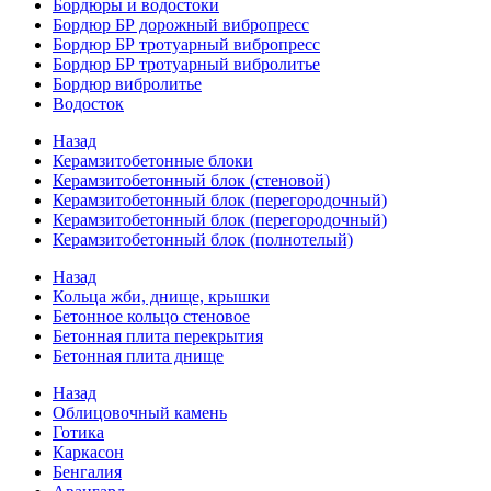
Бордюры и водостоки
Бордюр БР дорожный вибропресс
Бордюр БР тротуарный вибропресс
Бордюр БР тротуарный вибролитье
Бордюр вибролитье
Водосток
Назад
Керамзитобетонные блоки
Керамзитобетонный блок (стеновой)
Керамзитобетонный блок (перегородочный)
Керамзитобетонный блок (перегородочный)
Керамзитобетонный блок (полнотелый)
Назад
Кольца жби, днище, крышки
Бетонное кольцо стеновое
Бетонная плита перекрытия
Бетонная плита днище
Назад
Облицовочный камень
Готика
Каркасон
Бенгалия