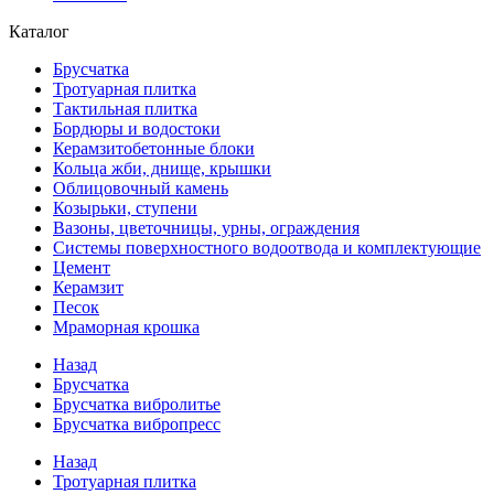
Каталог
Брусчатка
Тротуарная плитка
Тактильная плитка
Бордюры и водостоки
Керамзитобетонные блоки
Кольца жби, днище, крышки
Облицовочный камень
Козырьки, ступени
Вазоны, цветочницы, урны, ограждения
Системы поверхностного водоотвода и комплектующие
Цемент
Керамзит
Песок
Мраморная крошка
Назад
Брусчатка
Брусчатка вибролитье
Брусчатка вибропресс
Назад
Тротуарная плитка