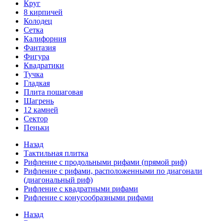
Круг
8 кирпичей
Колодец
Сетка
Калифорния
Фантазия
Фигура
Квадратики
Тучка
Гладкая
Плита пошаговая
Шагрень
12 камней
Сектор
Пеньки
Назад
Тактильная плитка
Рифление с продольными рифами (прямой риф)
Рифление с рифами, расположенными по диагонали
(диагональный риф)
Рифление с квадратными рифами
Рифление с конусообразными рифами
Назад