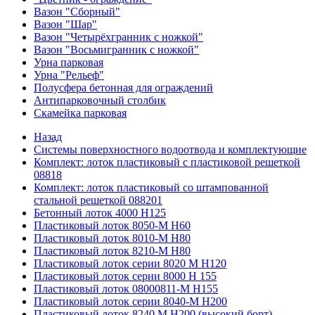
Вазон "Сборный"
Вазон "Шар"
Вазон "Четырёхгранник с ножкой"
Вазон "Восьмигранник с ножкой"
Урна парковая
Урна "Рельеф"
Полусфера бетонная для ограждений
Антипарковочный столбик
Скамейка парковая
Назад
Системы поверхностного водоотвода и комплектующие
Комплект: лоток пластиковый с пластиковой решеткой
08818
Комплект: лоток пластиковый со штампованной
стальной решеткой 088201
Бетонный лоток 4000 Н125
Пластиковый лоток 8050-М H60
Пластиковый лоток 8010-М H80
Пластиковый лоток 8210-М H80
Пластиковый лоток серии 8020 М H120
Пластиковый лоток серии 8000 Н 155
Пластиковый лоток 08000811-М H155
Пластиковый лоток серии 8040-М H200
Пластиковый лоток 8240 M H200 (высокий борт)