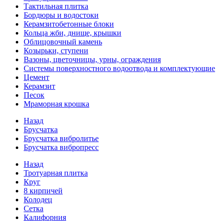
Тактильная плитка
Бордюры и водостоки
Керамзитобетонные блоки
Кольца жби, днище, крышки
Облицовочный камень
Козырьки, ступени
Вазоны, цветочницы, урны, ограждения
Системы поверхностного водоотвода и комплектующие
Цемент
Керамзит
Песок
Мраморная крошка
Назад
Брусчатка
Брусчатка вибролитье
Брусчатка вибропресс
Назад
Тротуарная плитка
Круг
8 кирпичей
Колодец
Сетка
Калифорния