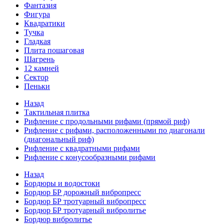
Фантазия
Фигура
Квадратики
Тучка
Гладкая
Плита пошаговая
Шагрень
12 камней
Сектор
Пеньки
Назад
Тактильная плитка
Рифление с продольными рифами (прямой риф)
Рифление с рифами, расположенными по диагонали
(диагональный риф)
Рифление с квадратными рифами
Рифление с конусообразными рифами
Назад
Бордюры и водостоки
Бордюр БР дорожный вибропресс
Бордюр БР тротуарный вибропресс
Бордюр БР тротуарный вибролитье
Бордюр вибролитье