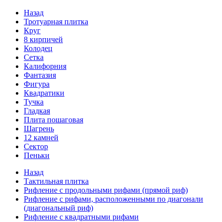
Назад
Тротуарная плитка
Круг
8 кирпичей
Колодец
Сетка
Калифорния
Фантазия
Фигура
Квадратики
Тучка
Гладкая
Плита пошаговая
Шагрень
12 камней
Сектор
Пеньки
Назад
Тактильная плитка
Рифление с продольными рифами (прямой риф)
Рифление с рифами, расположенными по диагонали
(диагональный риф)
Рифление с квадратными рифами