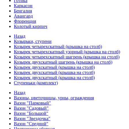
Готика
Каркасон
Бенгалия
Авангард
Флоренция
Колотый кирпич
Назад
Козырьки, ступени
Козырек четырехскатный (крышка на столб)
Козырек четырехскатный узорный (крышка на столб)
Козырек четырехскатный шагрень (крышка на столб)
Козырек двухскатный шагрень (крышка на столб)
Козырек двухскатный (крышка на столб)
Козырек двухскатный (крышка на столб)
Козырек двухскатный (крышка на столб)
Ступеньки (комплект)
Назад
Вазоны, цветочницы, урны, ограждения
Вазон "Парковый"
Вазон "Садовый"
Вазон "Большой"
Вазон "Звездочка"
Вазон "Средний"
Цветочница сборная