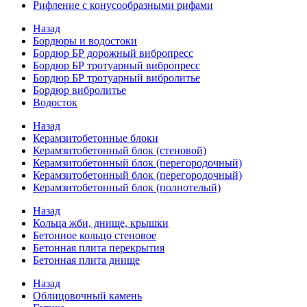
Рифление с конусообразными рифами
Назад
Бордюры и водостоки
Бордюр БР дорожный вибропресс
Бордюр БР тротуарный вибропресс
Бордюр БР тротуарный вибролитье
Бордюр вибролитье
Водосток
Назад
Керамзитобетонные блоки
Керамзитобетонный блок (стеновой)
Керамзитобетонный блок (перегородочный)
Керамзитобетонный блок (перегородочный)
Керамзитобетонный блок (полнотелый)
Назад
Кольца жби, днище, крышки
Бетонное кольцо стеновое
Бетонная плита перекрытия
Бетонная плита днище
Назад
Облицовочный камень