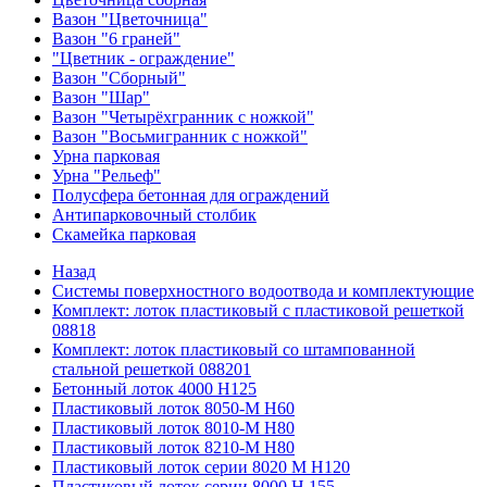
Вазон "Цветочница"
Вазон "6 граней"
"Цветник - ограждение"
Вазон "Сборный"
Вазон "Шар"
Вазон "Четырёхгранник с ножкой"
Вазон "Восьмигранник с ножкой"
Урна парковая
Урна "Рельеф"
Полусфера бетонная для ограждений
Антипарковочный столбик
Скамейка парковая
Назад
Системы поверхностного водоотвода и комплектующие
Комплект: лоток пластиковый с пластиковой решеткой
08818
Комплект: лоток пластиковый со штампованной
стальной решеткой 088201
Бетонный лоток 4000 Н125
Пластиковый лоток 8050-М H60
Пластиковый лоток 8010-М H80
Пластиковый лоток 8210-М H80
Пластиковый лоток серии 8020 М H120
Пластиковый лоток серии 8000 Н 155