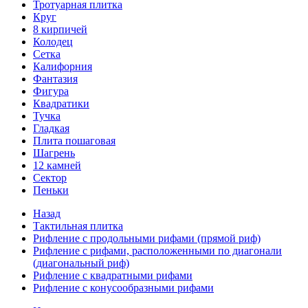
Тротуарная плитка
Круг
8 кирпичей
Колодец
Сетка
Калифорния
Фантазия
Фигура
Квадратики
Тучка
Гладкая
Плита пошаговая
Шагрень
12 камней
Сектор
Пеньки
Назад
Тактильная плитка
Рифление с продольными рифами (прямой риф)
Рифление с рифами, расположенными по диагонали
(диагональный риф)
Рифление с квадратными рифами
Рифление с конусообразными рифами