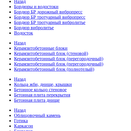
Назад
Бордюры и водостоки
Бордюр БР дорожный вибропресс
Бордюр БР тротуарный вибропресс
Бордюр БР тротуарный вибролитье
Бордюр вибролитье
Водосток
Назад
Керамзитобетонные блоки
Керамзитобетонный блок (стеновой)
Керамзитобетонный блок (перегородочный)
Керамзитобетонный блок (перегородочный)
Керамзитобетонный блок (полнотелый)
Назад
Кольца жби, днище, крышки
Бетонное кольцо стеновое
Бетонная плита перекрытия
Бетонная плита днище
Назад
Облицовочный камень
Готика
Каркасон