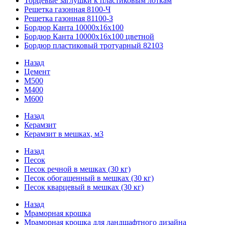
Торцевые заглушки к пластиковым лоткам
Решетка газонная 8100-Ч
Решетка газонная 81100-З
Бордюр Канта 10000x16x100
Бордюр Канта 10000x16x100 цветной
Бордюр пластиковый тротуарный 82103
Назад
Цемент
М500
М400
М600
Назад
Керамзит
Керамзит в мешках, м3
Назад
Песок
Песок речной в мешках (30 кг)
Песок обогащенный в мешках (30 кг)
Песок кварцевый в мешках (30 кг)
Назад
Мраморная крошка
Мраморная крошка для ландшафтного дизайна