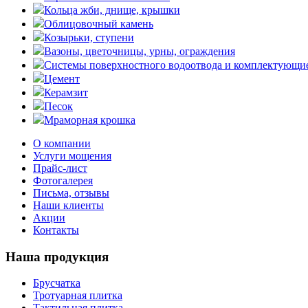
Кольца жби, днище, крышки
Облицовочный камень
Козырьки, ступени
Вазоны, цветочницы, урны, ограждения
Системы поверхностного водоотвода и комплектующи
Цемент
Керамзит
Песок
Мраморная крошка
О компании
Услуги мощения
Прайс-лист
Фотогалерея
Письма, отзывы
Наши клиенты
Акции
Контакты
Наша продукция
Брусчатка
Тротуарная плитка
Тактильная плитка