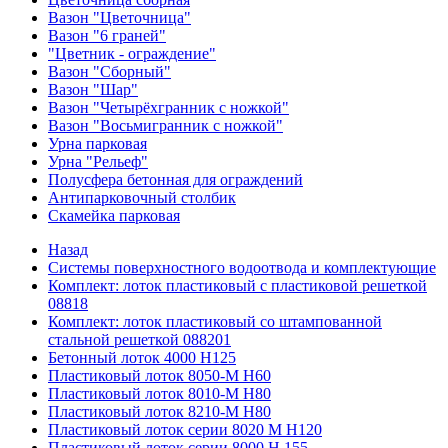
Вазон "Цветочница"
Вазон "6 граней"
"Цветник - ограждение"
Вазон "Сборный"
Вазон "Шар"
Вазон "Четырёхгранник с ножкой"
Вазон "Восьмигранник с ножкой"
Урна парковая
Урна "Рельеф"
Полусфера бетонная для ограждений
Антипарковочный столбик
Скамейка парковая
Назад
Системы поверхностного водоотвода и комплектующие
Комплект: лоток пластиковый с пластиковой решеткой
08818
Комплект: лоток пластиковый со штампованной
стальной решеткой 088201
Бетонный лоток 4000 Н125
Пластиковый лоток 8050-М H60
Пластиковый лоток 8010-М H80
Пластиковый лоток 8210-М H80
Пластиковый лоток серии 8020 М H120
Пластиковый лоток серии 8000 Н 155