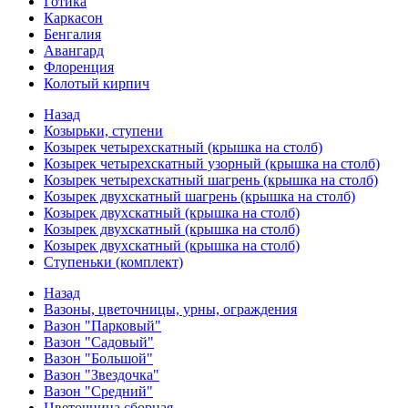
Готика
Каркасон
Бенгалия
Авангард
Флоренция
Колотый кирпич
Назад
Козырьки, ступени
Козырек четырехскатный (крышка на столб)
Козырек четырехскатный узорный (крышка на столб)
Козырек четырехскатный шагрень (крышка на столб)
Козырек двухскатный шагрень (крышка на столб)
Козырек двухскатный (крышка на столб)
Козырек двухскатный (крышка на столб)
Козырек двухскатный (крышка на столб)
Ступеньки (комплект)
Назад
Вазоны, цветочницы, урны, ограждения
Вазон "Парковый"
Вазон "Садовый"
Вазон "Большой"
Вазон "Звездочка"
Вазон "Средний"
Цветочница сборная