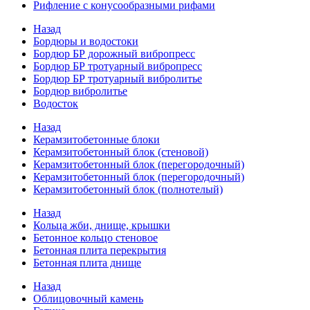
Рифление с конусообразными рифами
Назад
Бордюры и водостоки
Бордюр БР дорожный вибропресс
Бордюр БР тротуарный вибропресс
Бордюр БР тротуарный вибролитье
Бордюр вибролитье
Водосток
Назад
Керамзитобетонные блоки
Керамзитобетонный блок (стеновой)
Керамзитобетонный блок (перегородочный)
Керамзитобетонный блок (перегородочный)
Керамзитобетонный блок (полнотелый)
Назад
Кольца жби, днище, крышки
Бетонное кольцо стеновое
Бетонная плита перекрытия
Бетонная плита днище
Назад
Облицовочный камень