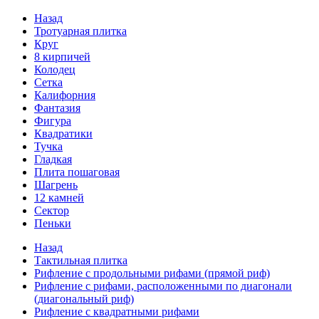
Назад
Тротуарная плитка
Круг
8 кирпичей
Колодец
Сетка
Калифорния
Фантазия
Фигура
Квадратики
Тучка
Гладкая
Плита пошаговая
Шагрень
12 камней
Сектор
Пеньки
Назад
Тактильная плитка
Рифление с продольными рифами (прямой риф)
Рифление с рифами, расположенными по диагонали
(диагональный риф)
Рифление с квадратными рифами