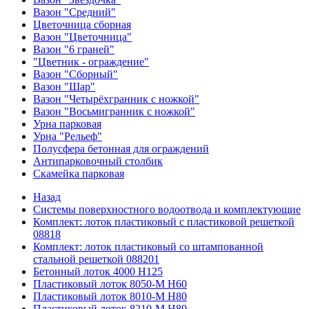
Вазон "Средний"
Цветочница сборная
Вазон "Цветочница"
Вазон "6 граней"
"Цветник - ограждение"
Вазон "Сборный"
Вазон "Шар"
Вазон "Четырёхгранник с ножкой"
Вазон "Восьмигранник с ножкой"
Урна парковая
Урна "Рельеф"
Полусфера бетонная для ограждений
Антипарковочный столбик
Скамейка парковая
Назад
Системы поверхностного водоотвода и комплектующие
Комплект: лоток пластиковый с пластиковой решеткой
08818
Комплект: лоток пластиковый со штампованной
стальной решеткой 088201
Бетонный лоток 4000 Н125
Пластиковый лоток 8050-М H60
Пластиковый лоток 8010-М H80
Пластиковый лоток 8210-М H80