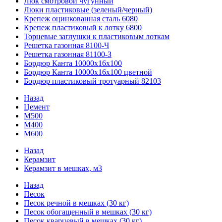
Люк смотровой чугунный
Люки пластиковые (зеленый/черный)
Крепеж оцинкованная сталь 6080
Крепеж пластиковый к лотку 6800
Торцевые заглушки к пластиковым лоткам
Решетка газонная 8100-Ч
Решетка газонная 81100-З
Бордюр Канта 10000x16x100
Бордюр Канта 10000x16x100 цветной
Бордюр пластиковый тротуарный 82103
Назад
Цемент
М500
М400
М600
Назад
Керамзит
Керамзит в мешках, м3
Назад
Песок
Песок речной в мешках (30 кг)
Песок обогащенный в мешках (30 кг)
Песок кварцевый в мешках (30 кг)