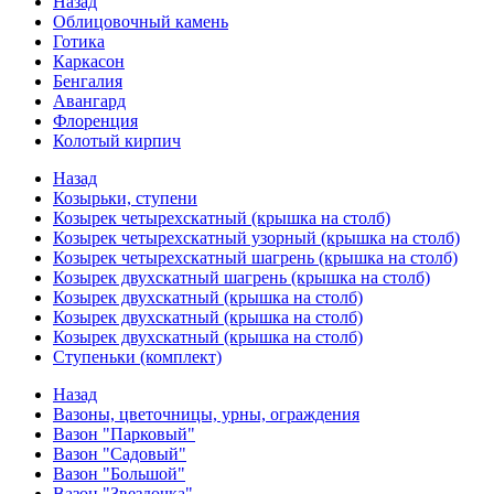
Назад
Облицовочный камень
Готика
Каркасон
Бенгалия
Авангард
Флоренция
Колотый кирпич
Назад
Козырьки, ступени
Козырек четырехскатный (крышка на столб)
Козырек четырехскатный узорный (крышка на столб)
Козырек четырехскатный шагрень (крышка на столб)
Козырек двухскатный шагрень (крышка на столб)
Козырек двухскатный (крышка на столб)
Козырек двухскатный (крышка на столб)
Козырек двухскатный (крышка на столб)
Ступеньки (комплект)
Назад
Вазоны, цветочницы, урны, ограждения
Вазон "Парковый"
Вазон "Садовый"
Вазон "Большой"
Вазон "Звездочка"