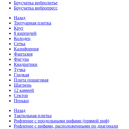
Брусчатка вибролитье
Брусчатка вибропресс
Назад
Тротуарная плитка
Круг
8 кирпичей
Колодец
Сетка
Калифорния
Фантазия
Фигура
Квадратики
Тучка
Гладкая
Плита пошаговая
Шагрень
12 камней
Сектор
Пеньки
Назад
Тактильная плитка
Рифление с продольными рифами (прямой риф)
Рифление с рифами, расположенными по диагонали