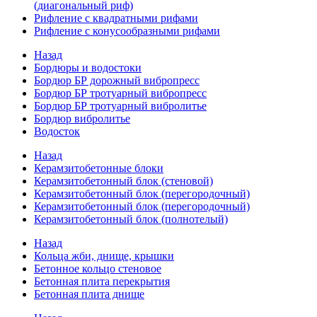
(диагональный риф)
Рифление с квадратными рифами
Рифление с конусообразными рифами
Назад
Бордюры и водостоки
Бордюр БР дорожный вибропресс
Бордюр БР тротуарный вибропресс
Бордюр БР тротуарный вибролитье
Бордюр вибролитье
Водосток
Назад
Керамзитобетонные блоки
Керамзитобетонный блок (стеновой)
Керамзитобетонный блок (перегородочный)
Керамзитобетонный блок (перегородочный)
Керамзитобетонный блок (полнотелый)
Назад
Кольца жби, днище, крышки
Бетонное кольцо стеновое
Бетонная плита перекрытия
Бетонная плита днище