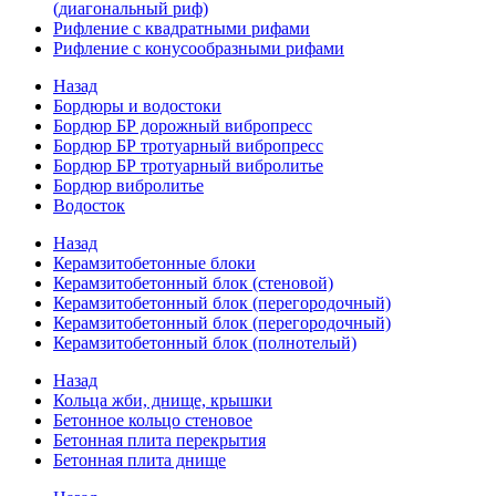
(диагональный риф)
Рифление с квадратными рифами
Рифление с конусообразными рифами
Назад
Бордюры и водостоки
Бордюр БР дорожный вибропресс
Бордюр БР тротуарный вибропресс
Бордюр БР тротуарный вибролитье
Бордюр вибролитье
Водосток
Назад
Керамзитобетонные блоки
Керамзитобетонный блок (стеновой)
Керамзитобетонный блок (перегородочный)
Керамзитобетонный блок (перегородочный)
Керамзитобетонный блок (полнотелый)
Назад
Кольца жби, днище, крышки
Бетонное кольцо стеновое
Бетонная плита перекрытия
Бетонная плита днище