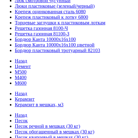
Люк смотровой чугунный
Люки пластиковые (зеленый/черный)
Крепеж оцинкованная сталь 6080
Крепеж пластиковый к лотку 6800
Торцевые заглушки к пластиковым лоткам
Решетка газонная 8100-Ч
Решетка газонная 81100-З
Бордюр Канта 10000x16x100
Бордюр Канта 10000x16x100 цветной
Бордюр пластиковый тротуарный 82103
Назад
Цемент
М500
М400
М600
Назад
Керамзит
Керамзит в мешках, м3
Назад
Песок
Песок речной в мешках (30 кг)
Песок обогащенный в мешках (30 кг)
Песок кварцевый в мешках (30 кг)