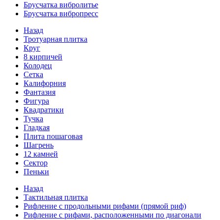
Брусчатка вибролитье
Брусчатка вибропресс
Назад
Тротуарная плитка
Круг
8 кирпичей
Колодец
Сетка
Калифорния
Фантазия
Фигура
Квадратики
Тучка
Гладкая
Плита пошаговая
Шагрень
12 камней
Сектор
Пеньки
Назад
Тактильная плитка
Рифление с продольными рифами (прямой риф)
Рифление с рифами, расположенными по диагонали