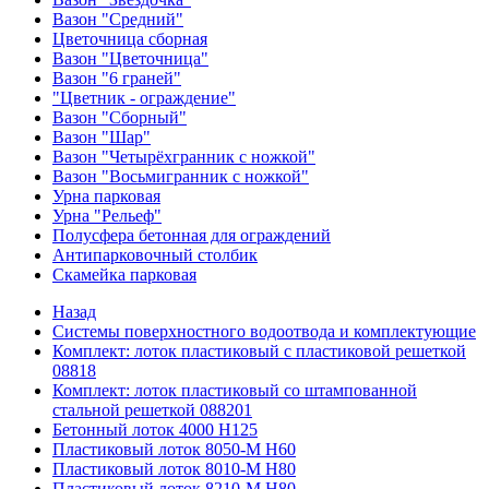
Вазон "Средний"
Цветочница сборная
Вазон "Цветочница"
Вазон "6 граней"
"Цветник - ограждение"
Вазон "Сборный"
Вазон "Шар"
Вазон "Четырёхгранник с ножкой"
Вазон "Восьмигранник с ножкой"
Урна парковая
Урна "Рельеф"
Полусфера бетонная для ограждений
Антипарковочный столбик
Скамейка парковая
Назад
Системы поверхностного водоотвода и комплектующие
Комплект: лоток пластиковый с пластиковой решеткой
08818
Комплект: лоток пластиковый со штампованной
стальной решеткой 088201
Бетонный лоток 4000 Н125
Пластиковый лоток 8050-М H60
Пластиковый лоток 8010-М H80
Пластиковый лоток 8210-М H80