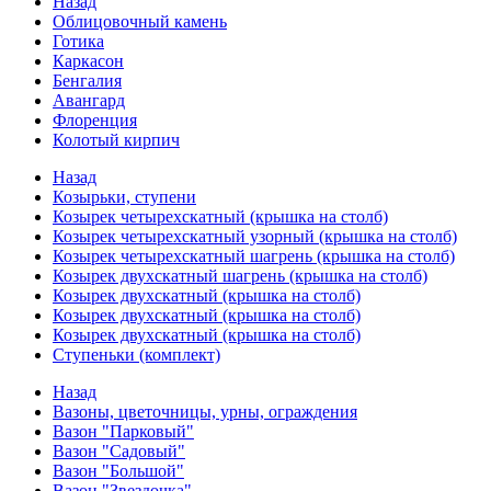
Назад
Облицовочный камень
Готика
Каркасон
Бенгалия
Авангард
Флоренция
Колотый кирпич
Назад
Козырьки, ступени
Козырек четырехскатный (крышка на столб)
Козырек четырехскатный узорный (крышка на столб)
Козырек четырехскатный шагрень (крышка на столб)
Козырек двухскатный шагрень (крышка на столб)
Козырек двухскатный (крышка на столб)
Козырек двухскатный (крышка на столб)
Козырек двухскатный (крышка на столб)
Ступеньки (комплект)
Назад
Вазоны, цветочницы, урны, ограждения
Вазон "Парковый"
Вазон "Садовый"
Вазон "Большой"
Вазон "Звездочка"