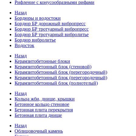
Рифление с конусообразными рифами
Назад
Бордюры и водостоки
Бордюр БР дорожный вибропресс
Бордюр БР тротуарный вибропресс
Бордюр БР тротуарный вибролитье
Бордюр вибролитье
Водосток
Назад
Керамзитобетонные блоки
Керамзитобетонный блок (стеновой)
Керамзитобетонный блок (перегородочный)
Керамзитобетонный блок (перегородочный)
Керамзитобетонный блок (полнотелый)
Назад
Кольца жби, днище, крышки
Бетонное кольцо стеновое
Бетонная плита перекрытия
Бетонная плита днище
Назад
Облицовочный камень