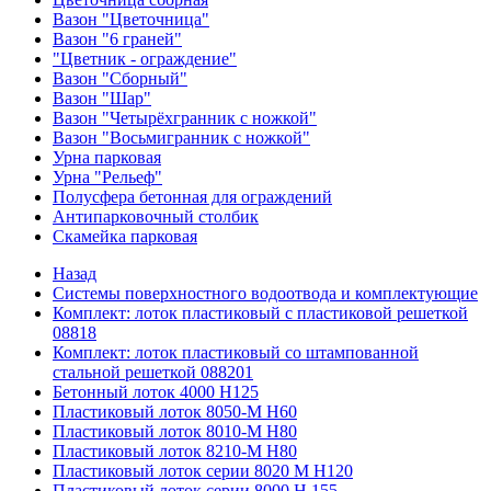
Вазон "Цветочница"
Вазон "6 граней"
"Цветник - ограждение"
Вазон "Сборный"
Вазон "Шар"
Вазон "Четырёхгранник с ножкой"
Вазон "Восьмигранник с ножкой"
Урна парковая
Урна "Рельеф"
Полусфера бетонная для ограждений
Антипарковочный столбик
Скамейка парковая
Назад
Системы поверхностного водоотвода и комплектующие
Комплект: лоток пластиковый с пластиковой решеткой
08818
Комплект: лоток пластиковый со штампованной
стальной решеткой 088201
Бетонный лоток 4000 Н125
Пластиковый лоток 8050-М H60
Пластиковый лоток 8010-М H80
Пластиковый лоток 8210-М H80
Пластиковый лоток серии 8020 М H120
Пластиковый лоток серии 8000 Н 155