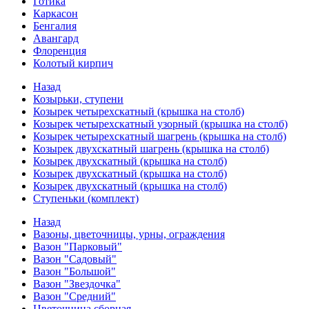
Готика
Каркасон
Бенгалия
Авангард
Флоренция
Колотый кирпич
Назад
Козырьки, ступени
Козырек четырехскатный (крышка на столб)
Козырек четырехскатный узорный (крышка на столб)
Козырек четырехскатный шагрень (крышка на столб)
Козырек двухскатный шагрень (крышка на столб)
Козырек двухскатный (крышка на столб)
Козырек двухскатный (крышка на столб)
Козырек двухскатный (крышка на столб)
Ступеньки (комплект)
Назад
Вазоны, цветочницы, урны, ограждения
Вазон "Парковый"
Вазон "Садовый"
Вазон "Большой"
Вазон "Звездочка"
Вазон "Средний"
Цветочница сборная