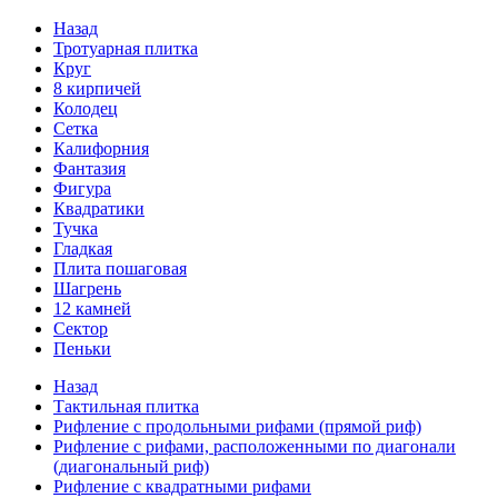
Назад
Тротуарная плитка
Круг
8 кирпичей
Колодец
Сетка
Калифорния
Фантазия
Фигура
Квадратики
Тучка
Гладкая
Плита пошаговая
Шагрень
12 камней
Сектор
Пеньки
Назад
Тактильная плитка
Рифление с продольными рифами (прямой риф)
Рифление с рифами, расположенными по диагонали
(диагональный риф)
Рифление с квадратными рифами