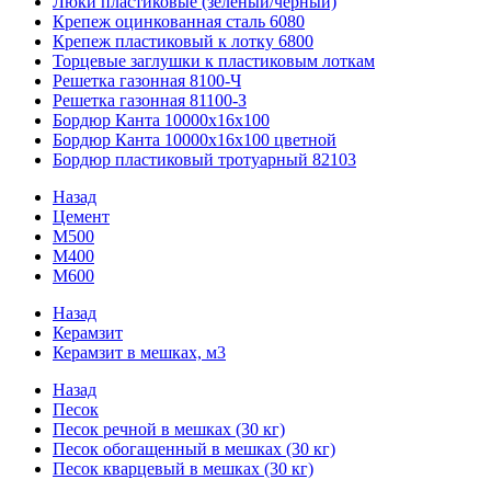
Люки пластиковые (зеленый/черный)
Крепеж оцинкованная сталь 6080
Крепеж пластиковый к лотку 6800
Торцевые заглушки к пластиковым лоткам
Решетка газонная 8100-Ч
Решетка газонная 81100-З
Бордюр Канта 10000x16x100
Бордюр Канта 10000x16x100 цветной
Бордюр пластиковый тротуарный 82103
Назад
Цемент
М500
М400
М600
Назад
Керамзит
Керамзит в мешках, м3
Назад
Песок
Песок речной в мешках (30 кг)
Песок обогащенный в мешках (30 кг)
Песок кварцевый в мешках (30 кг)