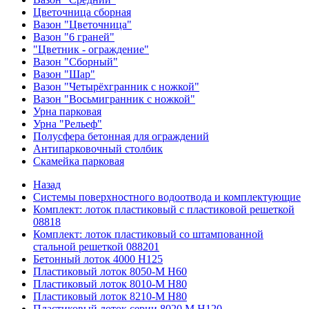
Цветочница сборная
Вазон "Цветочница"
Вазон "6 граней"
"Цветник - ограждение"
Вазон "Сборный"
Вазон "Шар"
Вазон "Четырёхгранник с ножкой"
Вазон "Восьмигранник с ножкой"
Урна парковая
Урна "Рельеф"
Полусфера бетонная для ограждений
Антипарковочный столбик
Скамейка парковая
Назад
Системы поверхностного водоотвода и комплектующие
Комплект: лоток пластиковый с пластиковой решеткой
08818
Комплект: лоток пластиковый со штампованной
стальной решеткой 088201
Бетонный лоток 4000 Н125
Пластиковый лоток 8050-М H60
Пластиковый лоток 8010-М H80
Пластиковый лоток 8210-М H80
Пластиковый лоток серии 8020 М H120