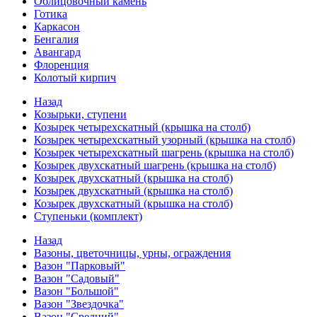
Облицовочный камень
Готика
Каркасон
Бенгалия
Авангард
Флоренция
Колотый кирпич
Назад
Козырьки, ступени
Козырек четырехскатный (крышка на столб)
Козырек четырехскатный узорный (крышка на столб)
Козырек четырехскатный шагрень (крышка на столб)
Козырек двухскатный шагрень (крышка на столб)
Козырек двухскатный (крышка на столб)
Козырек двухскатный (крышка на столб)
Козырек двухскатный (крышка на столб)
Ступеньки (комплект)
Назад
Вазоны, цветочницы, урны, ограждения
Вазон "Парковый"
Вазон "Садовый"
Вазон "Большой"
Вазон "Звездочка"
Вазон "Средний"