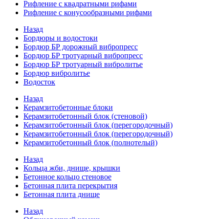
Рифление с квадратными рифами
Рифление с конусообразными рифами
Назад
Бордюры и водостоки
Бордюр БР дорожный вибропресс
Бордюр БР тротуарный вибропресс
Бордюр БР тротуарный вибролитье
Бордюр вибролитье
Водосток
Назад
Керамзитобетонные блоки
Керамзитобетонный блок (стеновой)
Керамзитобетонный блок (перегородочный)
Керамзитобетонный блок (перегородочный)
Керамзитобетонный блок (полнотелый)
Назад
Кольца жби, днище, крышки
Бетонное кольцо стеновое
Бетонная плита перекрытия
Бетонная плита днище
Назад