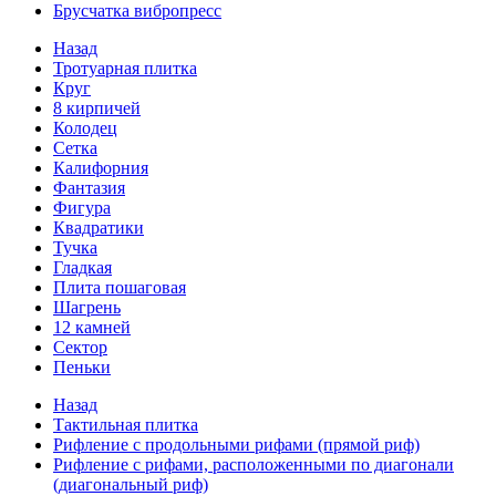
Брусчатка вибропресс
Назад
Тротуарная плитка
Круг
8 кирпичей
Колодец
Сетка
Калифорния
Фантазия
Фигура
Квадратики
Тучка
Гладкая
Плита пошаговая
Шагрень
12 камней
Сектор
Пеньки
Назад
Тактильная плитка
Рифление с продольными рифами (прямой риф)
Рифление с рифами, расположенными по диагонали
(диагональный риф)