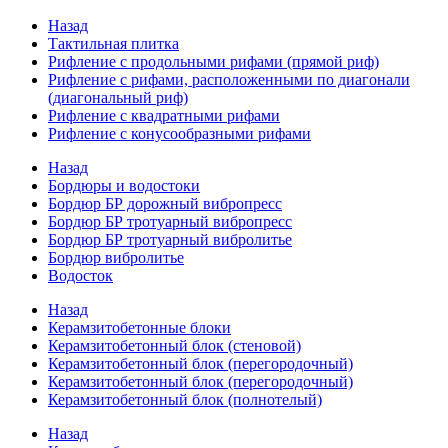
Назад
Тактильная плитка
Рифление с продольными рифами (прямой риф)
Рифление с рифами, расположенными по диагонали
(диагональный риф)
Рифление с квадратными рифами
Рифление с конусообразными рифами
Назад
Бордюры и водостоки
Бордюр БР дорожный вибропресс
Бордюр БР тротуарный вибропресс
Бордюр БР тротуарный вибролитье
Бордюр вибролитье
Водосток
Назад
Керамзитобетонные блоки
Керамзитобетонный блок (стеновой)
Керамзитобетонный блок (перегородочный)
Керамзитобетонный блок (перегородочный)
Керамзитобетонный блок (полнотелый)
Назад