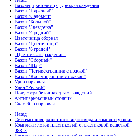
Вазоны, цветочницы, урны, ограждения
Вазон "Парковый"
Вазон "Садовый"
Вазон "Большой"
Вазон "Звездочка"
Вазон "Средний"
Цветочница сборная
Вазон "Цветочница"
Вазон "6 граней"
"Цветник - ограждение"
Вазон "Сборный"
Вазон "Шар"
Вазон "Четырёхгранник с ножкой"
Вазон "Восьмигранник с ножкой"
Урна парковая
Урна "Рельеф"
Полусфера бетонная для ограждений
Антипарковочный столбик
Скамейка парковая
Назад
Системы поверхностного водоотвода и комплектующие
Комплект: лоток пластиковый с пластиковой решеткой
08818
Комплект: лоток пластиковый со штампованной