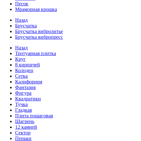
Песок
Мраморная крошка
Назад
Брусчатка
Брусчатка вибролитье
Брусчатка вибропресс
Назад
Тротуарная плитка
Круг
8 кирпичей
Колодец
Сетка
Калифорния
Фантазия
Фигура
Квадратики
Тучка
Гладкая
Плита пошаговая
Шагрень
12 камней
Сектор
Пеньки