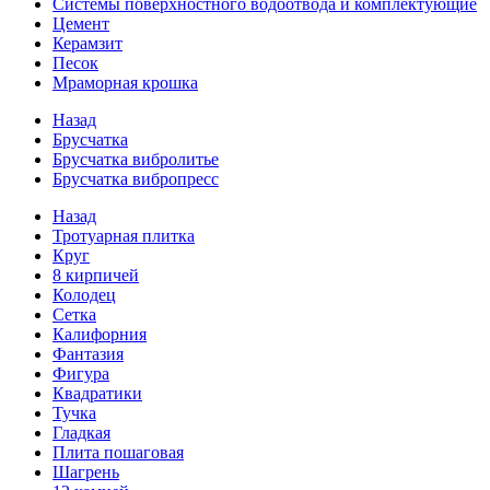
Системы поверхностного водоотвода и комплектующие
Цемент
Керамзит
Песок
Мраморная крошка
Назад
Брусчатка
Брусчатка вибролитье
Брусчатка вибропресс
Назад
Тротуарная плитка
Круг
8 кирпичей
Колодец
Сетка
Калифорния
Фантазия
Фигура
Квадратики
Тучка
Гладкая
Плита пошаговая
Шагрень