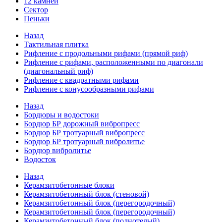
12 камней
Сектор
Пеньки
Назад
Тактильная плитка
Рифление с продольными рифами (прямой риф)
Рифление с рифами, расположенными по диагонали
(диагональный риф)
Рифление с квадратными рифами
Рифление с конусообразными рифами
Назад
Бордюры и водостоки
Бордюр БР дорожный вибропресс
Бордюр БР тротуарный вибропресс
Бордюр БР тротуарный вибролитье
Бордюр вибролитье
Водосток
Назад
Керамзитобетонные блоки
Керамзитобетонный блок (стеновой)
Керамзитобетонный блок (перегородочный)
Керамзитобетонный блок (перегородочный)
Керамзитобетонный блок (полнотелый)