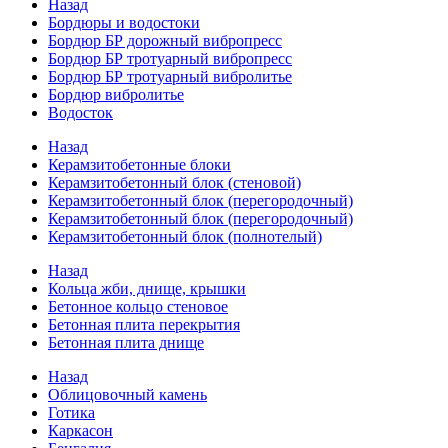
Назад
Бордюры и водостоки
Бордюр БР дорожный вибропресс
Бордюр БР тротуарный вибропресс
Бордюр БР тротуарный вибролитье
Бордюр вибролитье
Водосток
Назад
Керамзитобетонные блоки
Керамзитобетонный блок (стеновой)
Керамзитобетонный блок (перегородочный)
Керамзитобетонный блок (перегородочный)
Керамзитобетонный блок (полнотелый)
Назад
Кольца жби, днище, крышки
Бетонное кольцо стеновое
Бетонная плита перекрытия
Бетонная плита днище
Назад
Облицовочный камень
Готика
Каркасон