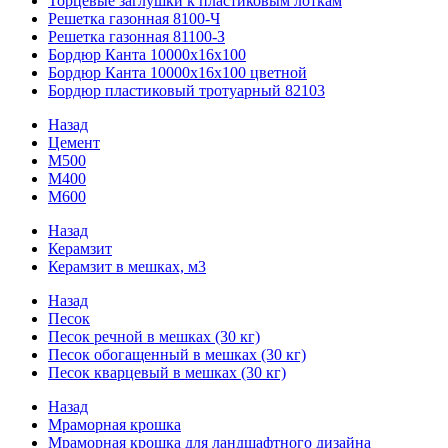
Торцевые заглушки к пластиковым лоткам
Решетка газонная 8100-Ч
Решетка газонная 81100-З
Бордюр Канта 10000x16x100
Бордюр Канта 10000x16x100 цветной
Бордюр пластиковый тротуарный 82103
Назад
Цемент
М500
М400
М600
Назад
Керамзит
Керамзит в мешках, м3
Назад
Песок
Песок речной в мешках (30 кг)
Песок обогащенный в мешках (30 кг)
Песок кварцевый в мешках (30 кг)
Назад
Мраморная крошка
Мраморная крошка для ландшафтного дизайна