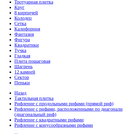
Тротуарная плитка
Круг
8 кирпичей
Колодец
Сетка
Калифорния
Фантазия
Фигура
Квадратики
Тучка
Гладкая
Плита пошаговая
Шагрень
12 камней
Сектор
Пеньки
Назад
Тактильная плитка
Рифление с продольными рифами (прямой риф)
Рифление с рифами, расположенными по диагонали
(диагональный риф)
Рифление с квадратными рифами
Рифление с конусообразными рифами